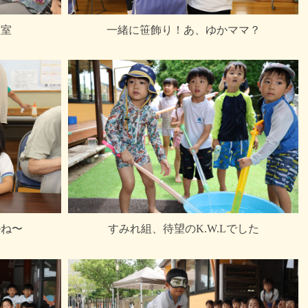
教室
一緒に笹飾り！あ、ゆかママ？
かね〜
すみれ組、待望のK.W.Lでした