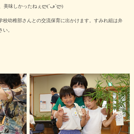
もしています(´∀`;)。楽しかったし、美味しかったねぇლ(´ڡ`ლ)
学校幼稚部さんとの交流保育に出かけます。すみれ組は弁
さい。