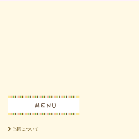
当園に
ついて