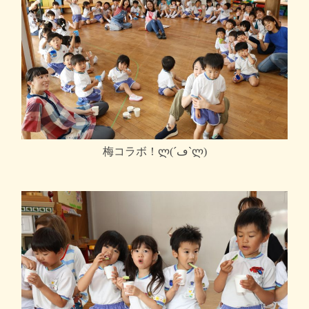
梅コラボ！ლ(´ڡ`ლ)