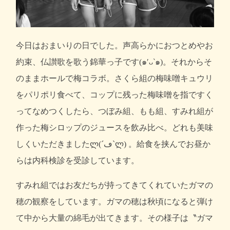
今日はおまいりの日でした。声高らかにおつとめやお
約束、仏讃歌を歌う錦華っ子です(๑′ᴗ‵๑)。それからそ
のままホールで梅コラボ。さくら組の梅味噌キュウリ
をパリポリ食べて、コップに残った梅味噌を指ですく
ってなめつくしたら、つぼみ組、もも組、すみれ組が
作った梅シロップのジュースを飲み比べ。どれも美味
しくいただきましたლ(´ڡ`ლ) 。給食を挟んでお昼か
らは内科検診を受診しています。
すみれ組ではお友だちが持ってきてくれていたガマの
穂の観察をしています。ガマの穂は秋頃になると弾け
て中から大量の綿毛が出てきます。その様子は〝ガマ