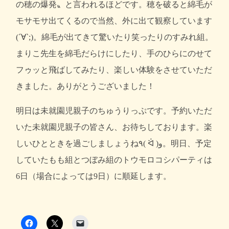
の穂の爆発〟と言われるほどです。穂を破ると綿毛が
モサモサ出てくるので当然、外に出て観察しています
(´∀`;)。綿毛が出てきて驚いたり笑ったりのすみれ組。
まりこ先生を綿毛だらけにしたり、手のひらにのせて
フゥッと飛ばしてみたり、楽しい体験をさせていただ
きました。ありがとうございました！
明日は未就園児親子のちゅうりっぷです。予約いただ
いた未就園児親子の皆さん、お待ちしております。楽
しいひとときを過ごしましょうね٩( ᐛ )و。明日、予定
していたもも組とつぼみ組のトウモロコシパーティは
6日（場合によっては9日）に順延します。