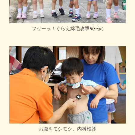
フゥーッ！くらえ綿毛攻撃٩(•̤̀ᵕ•̤́๑)
お腹をモシモシ、内科検診