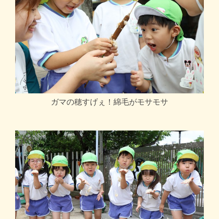
ガマの穂すげぇ！綿毛がモサモサ