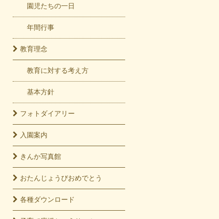
園児たちの一日
年間行事
教育
理念
教育に対する考え方
基本方針
フォト
ダイアリー
入園
案内
きんか
写真館
おたんじょうび
おめでとう
各種
ダウンロード