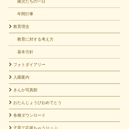
園児たちの一日
年間行事
教育
理念
教育に対する考え方
基本方針
フォト
ダイアリー
入園
案内
きんか
写真館
おたんじょうび
おめでとう
各種
ダウンロード
子育て応援
ちゅうりっぷ