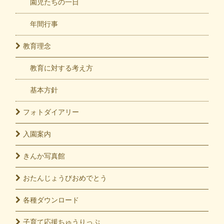
園児たちの一日
年間行事
教育
理念
教育に対する考え方
基本方針
フォト
ダイアリー
入園
案内
きんか
写真館
おたんじょうび
おめでとう
各種
ダウンロード
子育て応援
ちゅうりっぷ