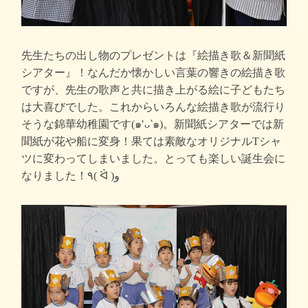
先生たちの出し物のプレゼントは『絵描き歌＆新聞紙
シアター』！なんだか懐かしい言葉の響きの絵描き歌
ですが、先生の歌声と共に描き上がる絵に子どもたち
は大喜びでした。これからいろんな絵描き歌が流行り
そうな錦華幼稚園です(๑′ᴗ‵๑)。新聞紙シアターでは新
聞紙が花や船に変身！果ては素敵なオリジナルTシャ
ツに変わってしまいました。とっても楽しい誕生会に
なりました！٩( ᐛ )و