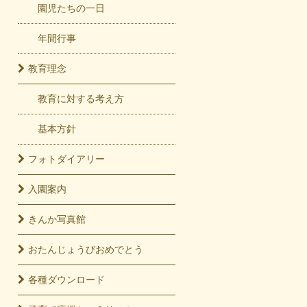
園児たちの一日
年間行事
教育
理念
教育に対する考え方
基本方針
フォト
ダイアリー
入園
案内
きんか
写真館
おたんじょうび
おめでとう
各種
ダウンロード