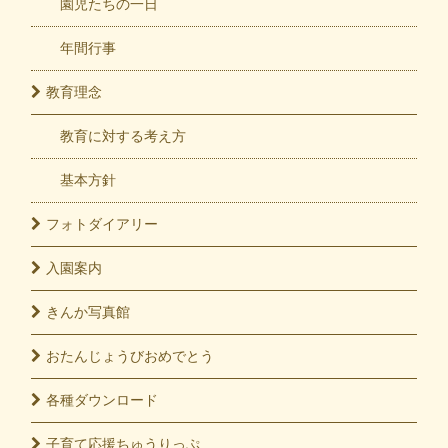
園児たちの一日
年間行事
教育
理念
教育に対する考え方
基本方針
フォト
ダイアリー
入園
案内
きんか
写真館
おたんじょうび
おめでとう
各種
ダウンロード
子育て応援
ちゅうりっぷ