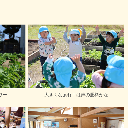
ワー
大きくなぁれ！は声の肥料かな