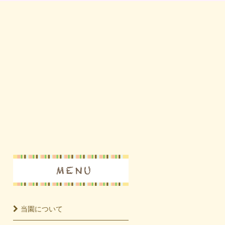
当園に
ついて