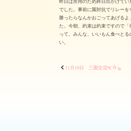
昨日は所用のため終日出かけてい
でした。事前に園対抗でリレーを
勝ったらなんかおごってあげるよ
た。今朝、約束は約束ですので「
って。みんな、いいもん食べとるの
い。
11月10日 三園交流٩( ᐛ )و