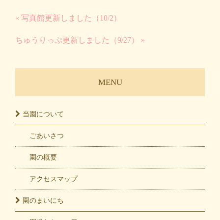
« 写真館更新しました（10/2）
ちゅうりっぷ更新しました（9/27） »
MENU
当園に
ついて
ごあいさつ
園の概要
アクセスマップ
園の
まいにち