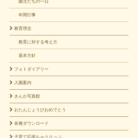
園児たちの一日
年間行事
教育
理念
教育に対する考え方
基本方針
フォト
ダイアリー
入園
案内
きんか
写真館
おたんじょうび
おめでとう
各種
ダウンロード
子育て応援
ちゅうりっぷ