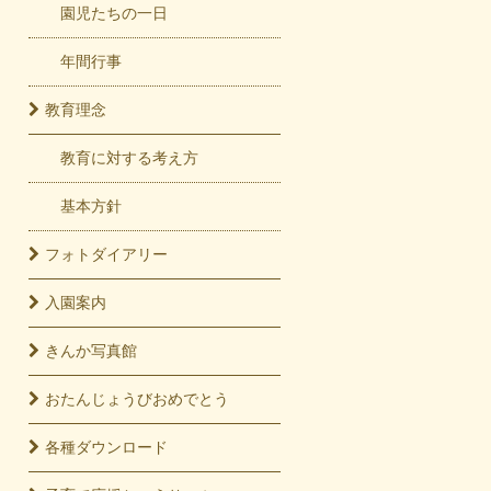
園児たちの一日
年間行事
教育
理念
教育に対する考え方
基本方針
フォト
ダイアリー
入園
案内
きんか
写真館
おたんじょうび
おめでとう
各種
ダウンロード