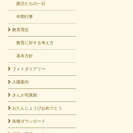
園児たちの一日
年間行事
教育
理念
教育に対する考え方
基本方針
フォト
ダイアリー
入園
案内
きんか
写真館
おたんじょうび
おめでとう
各種
ダウンロード