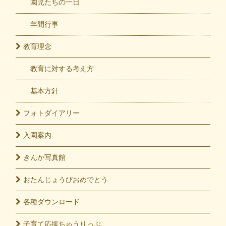
園児たちの一日
年間行事
教育
理念
教育に対する考え方
基本方針
フォト
ダイアリー
入園
案内
きんか
写真館
おたんじょうび
おめでとう
各種
ダウンロード
子育て応援
ちゅうりっぷ