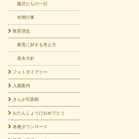
園児たちの一日
年間行事
教育
理念
教育に対する考え方
基本方針
フォト
ダイアリー
入園
案内
きんか
写真館
おたんじょうび
おめでとう
各種
ダウンロード